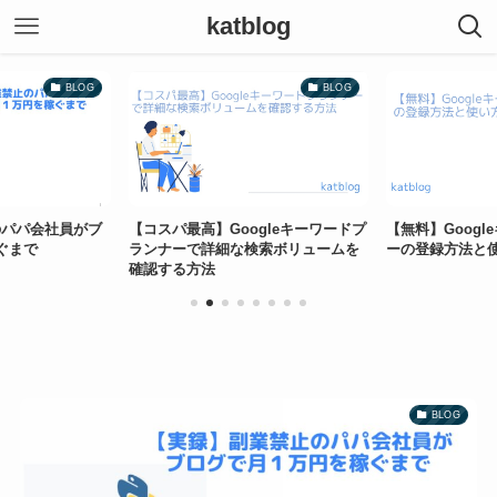
katblog
BLOG
BLOG
のパパ会社員がブ
【コスパ最高】Googleキーワードプ
【無料】Goog
ぐまで
ランナーで詳細な検索ボリュームを
ーの登録方法と
確認する方法
BLOG